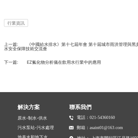
行業資訊
上一篇:
《中國給水排水》第十七屆年會 第十屆城市雨洪管理與黑
水安全保障技術交流會
下一篇:
EZ氟化物分析儀在飲用水行業中的應用
解決方案
聯系我們
電話：
021-54360160
原水-制水-供水
污水泵站-污水處理
郵箱：
asaint01@163.com
地表水和地下水