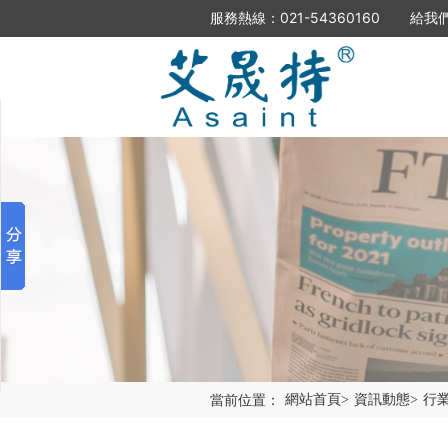
服務熱線：
021-54360160
給我
分享到
新浪微博
微信
百度貼吧
豆瓣
QQ好友
QQ空間
復制網址
打印
當前位置：
網站首頁
>
資訊動態
>
行