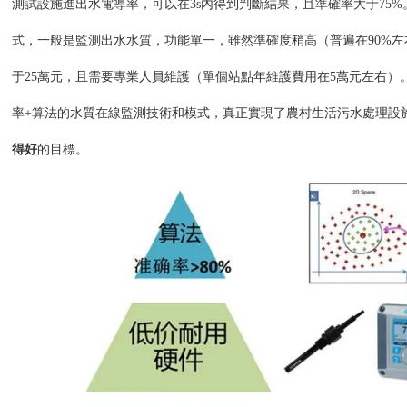
測試設施進出水電導率，可以在3s內得到判斷結果，且準確率大于75
式，一般是監測出水水質，功能單一，雖然準確度稍高（普遍在90%
于25萬元，且需要專業人員維護（單個站點年維護費用在5萬元左右）
率+算法的水質在線監測技術和模式，真正實現了農村生活污水處理設
得好
的目標。