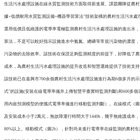
生活污水處理設施在線水質監測技術方面取得新進展。課題團隊從農村
據+低價耐用水質監測設備+機器學習算法”技術架構的農村生活污水處
選用低價且低維護的電導率電極監測農村生活污水處理設施的進出水，
算法，不是可以較好指示設施進水中氨氮、總磷等常規污染物的濃度，
污染物的去除效率。該技術在保證足夠監測精度的前提下，好降低了農
成本，為農村生活污水處理設施的提升改造和智慧運維提供了技術支持
該技術已在嘉興市700余個農村生活污水處理設施進行為期6個多月的示
式”的設施(安裝在線電導率儀并上傳智慧平臺實時監測判斷)和600多個
用內嵌預測模型的便攜式電導率儀進行移動監測判斷）。在線模式（圖
及安裝成本小于2萬元，無故障運行時間大于1440h，幾乎無維護成本
80%以上。移動模式（圖2b），針對尚未進行電導率在線監測的農村