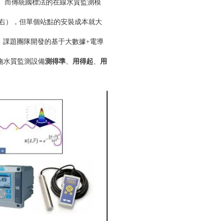
%。而傳統國標法的在線水質監測模
左右），但單個站點的安裝成本就大
。課題團隊開發的基于大數據+電導
施水質監測設備
測得準
、
用得起
、
用