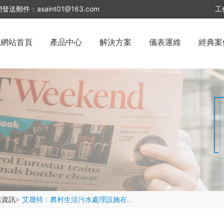
們發送郵件：
asaint01@163.com
工
網站首頁
產品中心
解決方案
儀表運維
經典案
業資訊
>
艾晟特：農村生活污水處理設施在...