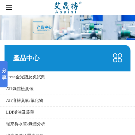
取消
網站首頁
分享到
產品中心
新浪微博
微信
解決方案
s::can全光譜及免試劑
產品中心
百度貼吧
豆瓣
儀表運維
ATi氣體檢測儀
原水-制水-供水
s::can全光譜及免試劑
QQ好友
經典案例
ATi溶解臭氧/氟化物
污水泵站-污水處理
QQ空間
ATi氣體檢測儀
復制網址
資訊動態
LDI溢油及藻華
地表水和地下水
應用與集成案例
ATi溶解臭氧/氟化物
打印
LDI溢油及藻華
關于我們
瑞來得水質/氣體分析
工業與污染源
儀表運維案例
公司動態
瑞來得水質/氣體分析
聯系我們
瑞來得液位壓力流量
行業資訊