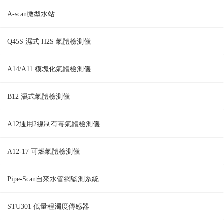
A-scan微型水站
Q45S 濕式 H2S 氣體檢測儀
A14/A11 模塊化氣體檢測儀
B12 濕式氣體檢測儀
A12通用2線制有毒氣體檢測儀
A12-17 可燃氣體檢測儀
Pipe-Scan自來水管網監測系統
STU301 低量程濁度傳感器