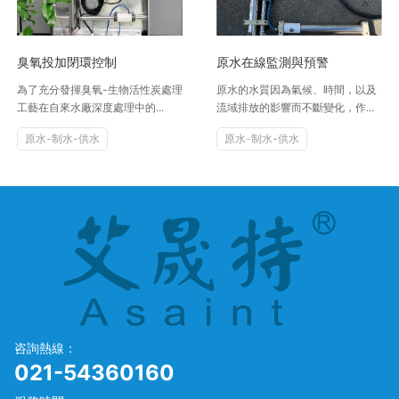
臭氧投加閉環控制
原水在線監測與預警
為了充分發揮臭氧-生物活性炭處理
原水的水質因為氣候、時間，以及
工藝在自來水廠深度處理中的...
流域排放的影響而不斷變化，作...
原水-制水-供水
原水-制水-供水
咨詢熱線：
021-54360160