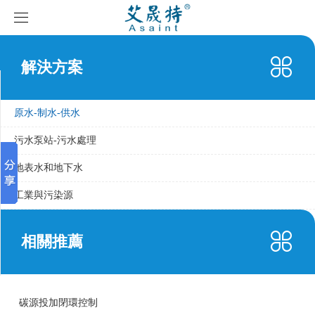
取消
網站首頁
解決方案
分享到
產品中心
新浪微博
原水-制水-供水
微信
解決方案
s::can全光譜及免試劑
污水泵站-污水處理
百度貼吧
豆瓣
儀表運維
ATi氣體檢測儀
原水-制水-供水
地表水和地下水
QQ好友
工業與污染源
經典案例
ATi溶解臭氧/氟化物
污水泵站-污水處理
QQ空間
復制網址
資訊動態
LDI溢油及藻華
地表水和地下水
應用與集成案例
相關推薦
打印
關于我們
瑞來得水質/氣體分析
工業與污染源
儀表運維案例
公司動態
碳源投加閉環控制
聯系我們
瑞來得液位壓力流量
行業資訊