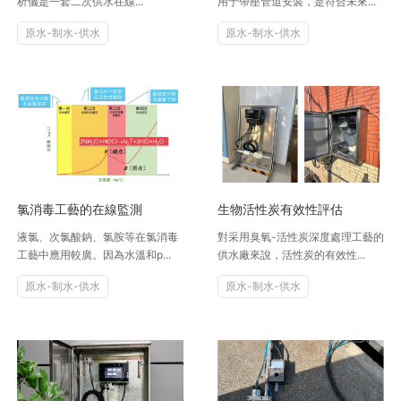
析儀是一套二次供水在線...
用于帶壓管道安裝，是符合未來...
原水-制水-供水
原水-制水-供水
氯消毒工藝的在線監測
生物活性炭有效性評估
液氯、次氯酸鈉、氯胺等在氯消毒
對采用臭氧-活性炭深度處理工藝的
工藝中應用較廣。因為水溫和p...
供水廠來說，活性炭的有效性...
原水-制水-供水
原水-制水-供水