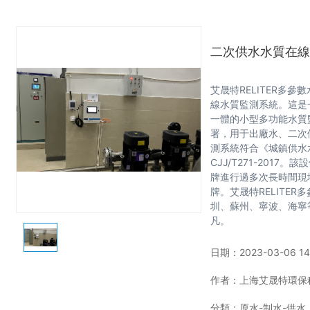
二次供水水質在線
艾晟特RELITER多
線水質監測系統。這是
一體的小型多功能水質
署，用于出廠水、二次
測系統符合《城鎮供水
CJJ/T271-201
牌進行過多次長時間現
牌。艾晟特RELITE
圳、蘇州、寧波、海寧
凡。
日期：
2023-03-06 14
作者：
上海艾晟特環保
分類：
原水-制水-供水