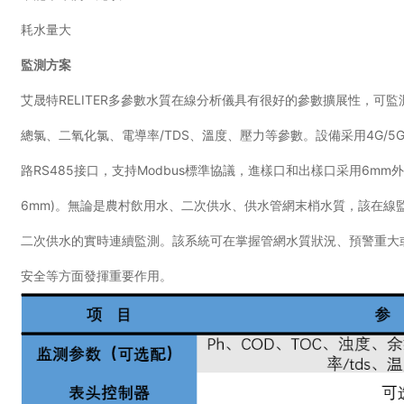
耗水量大
監測方案
艾晟特RELITER多參數水質在線分析儀具有很好的參數擴展性，可監測
總氯、二氧化氯、電導率/TDS、溫度、壓力等參數。設備采用4G/5G、W
路RS485接口，支持Modbus標準協議，進樣口和出樣口采用6mm外
6mm)。無論是農村飲用水、二次供水、供水管網末梢水質，該在線
二次供水的實時連續監測。該系統可在掌握管網水質狀況、預警重大
安全等方面發揮重要作用。