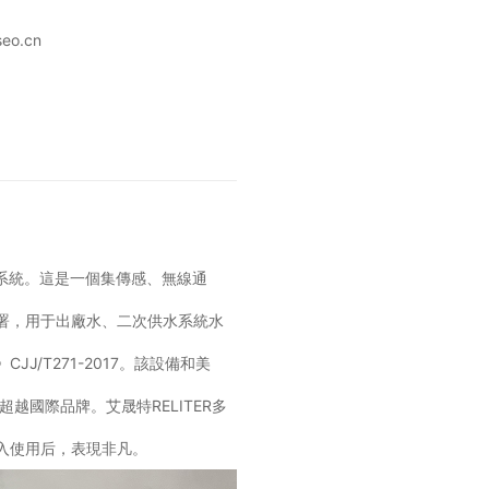
seo.cn
測系統。這是一個集傳感、無線通
署，用于出廠水、二次供水系統水
/T271-2017。該設備和美
越國際品牌。艾晟特RELITER多
入使用后，表現非凡。