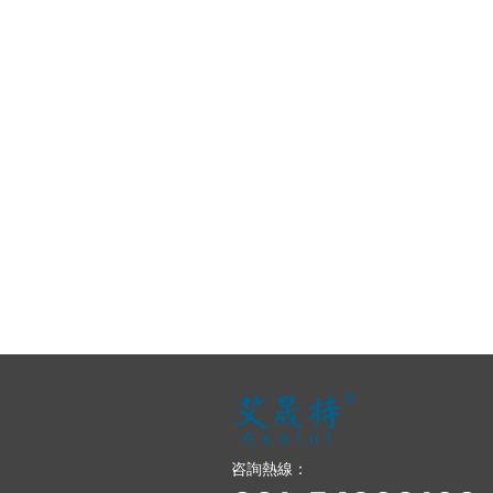
咨詢熱線：