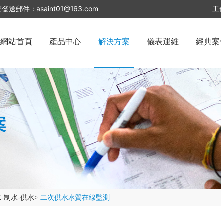
們發送郵件：
asaint01@163.com
工
網站首頁
產品中心
解決方案
儀表運維
經典案
-制水-供水
>
二次供水水質在線監測