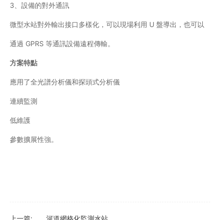
3、設備的對外通訊
微型水站對外輸出接口多樣化，可以現場利用 U 盤導出，也可以
通過 GPRS 等通訊設備遠程傳輸。
方案特點
應用了全光譜分析儀和探頭式分析儀
連續監測
低維護
參數擴展性強。
上一篇:
河道網格化監測水站