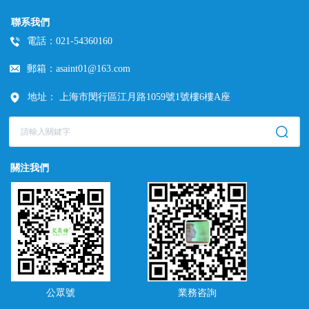
聯系我們
電話：
021-54360160
郵箱：
asaint01@163.com
地址： 上海市閔行區江月路1059號1號樓6樓A座
關注我們
公眾號
業務咨詢