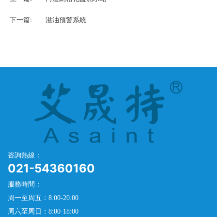
下一篇:
溢油預警系統
咨詢熱線：
021-54360160
服務時間：
周一至周五：8:00-20:00
周六至周日：8:00-18:00