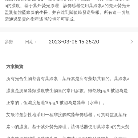
a的濃度。基于紫外熒光原理，該傳感器使用葉綠素a的先天熒光來
監測整體藍綠藻的生長，并在達到閾值時發送警報。所有這一切無
需通過昂貴的衛星遙感設備即可完成。
2023-03-06 15:25:20
參數
日期：
方案概覽
所有光合生物都含有葉綠素，葉綠素是所有藻類共有的。葉綠素a
濃度是測量藻類濃度或生物量的常用參數。雖然幾μg/L被認為是
正常的，但濃度超過10μg/L被認為是藻華（水華）。
艾晟特創新性地采用一種非接觸式藻華傳感器，可實時監測葉綠
素-a的濃度。基于紫外熒光原理，該傳感器使用葉綠素a的先天熒