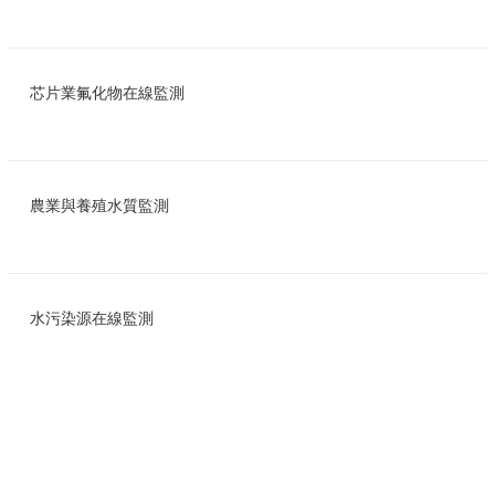
萬通在線過程滴定
招聘
芯片業氟化物在線監測
實驗室及便攜儀器
艾晟特微水站及集成
農業與養殖水質監測
艾晟特采樣及預處理
特惠產品
水污染源在線監測