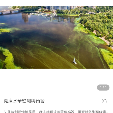
1
/
1
湖庫水華監測與預警
艾晟特創新性地采用一種非接觸式藻華傳感器，可實時監測葉綠素-