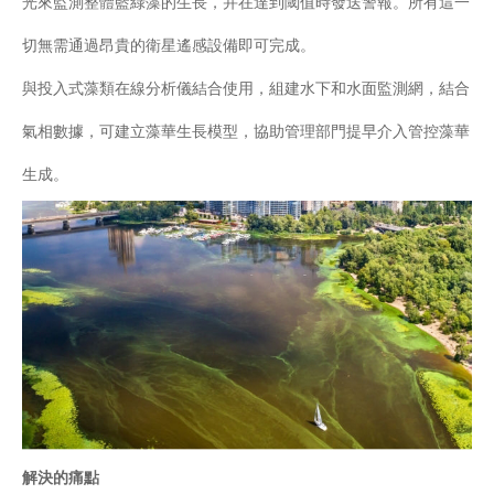
光來監測整體藍綠藻的生長，并在達到閾值時發送警報。所有這一
切無需通過昂貴的衛星遙感設備即可完成。
與投入式藻類在線分析儀結合使用，組建水下和水面監測網，結合
氣相數據，可建立藻華生長模型，協助管理部門提早介入管控藻華
生成。
解決的痛點