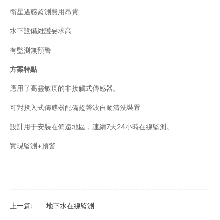
衛星遙感監測費用昂貴
水下設備維護要求高
有監測無預警
方案特點
應用了高靈敏度的非接觸式傳感器。
可對投入式傳感器配備超聲波自動清洗裝置
設計用于安裝在偏遠地區，連續7天24小時在線監測。
實現監測+預警
上一篇:
地下水在線監測