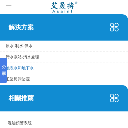
取消
網站首頁
解決方案
分享到
產品中心
新浪微博
原水-制水-供水
微信
解決方案
s::can全光譜及免試劑
污水泵站-污水處理
百度貼吧
豆瓣
儀表運維
ATi氣體檢測儀
原水-制水-供水
地表水和地下水
QQ好友
工業與污染源
經典案例
ATi溶解臭氧/氟化物
污水泵站-污水處理
QQ空間
復制網址
資訊動態
LDI溢油及藻華
地表水和地下水
應用與集成案例
相關推薦
打印
關于我們
瑞來得水質/氣體分析
工業與污染源
儀表運維案例
公司動態
溢油預警系統
聯系我們
瑞來得液位壓力流量
行業資訊