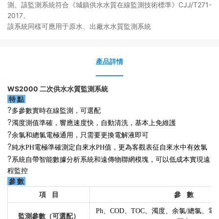
測。該監測系統符合《城鎮供水水質在線監測技術標準》CJJ/T271-
2017。
該系統同樣可應用于原水、出廠水水質監測系統
產品詳情
WS2000 二次供水水質監測系統
特 點
?
多參數實時在線監測
，可選配
?
濁度測值準確，響應速度快，自動清洗，基本上免維護
?
余氯和總氯電極通用，只需要更換電解液即可
?
純水
PH
電極準確測定自來水
PH
值，更為客觀表征自來水中有效氯
?
系統自帶智能數據分析系統和遠傳物聯網模塊，可以低成本實現遠
程監控
參 數
項 目
參 數
Ph、COD、TOC、濁度、余氯/總氯、電
監測參數（可選配）