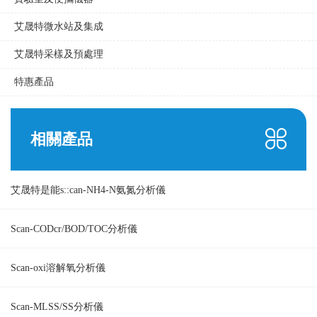
萬通在線過程滴定
招聘
艾晟特微水站及集成
艾晟特采樣及預處理
實驗室及便攜儀器
特惠產品
艾晟特微水站及集成
艾晟特采樣及預處理
相關產品
特惠產品
艾晟特是能s::can-NH4-N氨氮分析儀
Scan-CODcr/BOD/TOC分析儀
Scan-oxi溶解氧分析儀
Scan-MLSS/SS分析儀